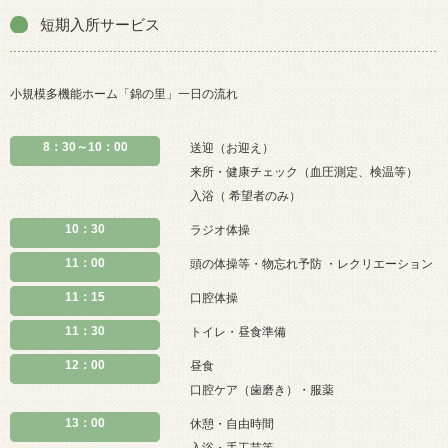
短期入所サービス
小規模多機能ホーム「錦の里」一日の流れ
8：30～10：00
送迎（お迎え）
来所・健康チェック（血圧測定、検温等）
入浴（ 希望者のみ）
10：30
ラジオ体操
11：00
頭の体操等・物忘れ予防 ・レクリエーション
11：15
口腔体操
11：30
トイレ・昼食準備
12：00
昼食
口腔ケア（歯磨き）・服薬
13：00
休憩・自由時間