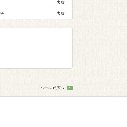
実費
費等
実費
ページの先頭へ