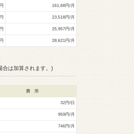
0円
161,68円/月
1円
23,518円/月
1円
25,957円/月
0円
28,621円/月
場合は加算されます。)
費 用
32円/日
959円/月
746円/月