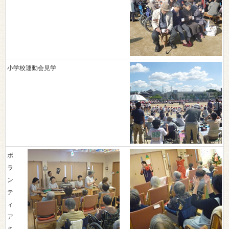
小学校運動会見学
ボ
ラ
ン
テ
ィ
ア