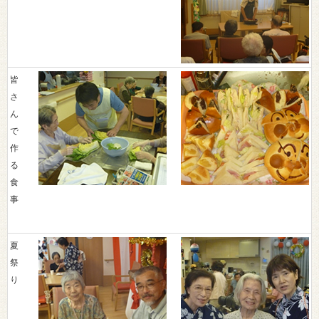
皆
さ
ん
で
作
る
食
事
夏
祭
り