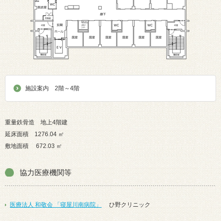
施設案内 2階～4階
重量鉄骨造 地上4階建
延床面積 1276.04 ㎡
敷地面積 672.03 ㎡
協力医療機関等
医療法人 和敬会 「寝屋川南病院」
ひ野クリニック