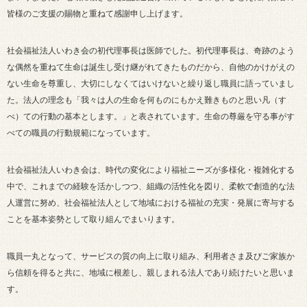
皆様のご支援の賜物と重ねて感謝申し上げます。
社会福祉法人いわき会の初代理事長は医師でした。初代理事長は、奇跡のよう
な偶然を重ねて生命は誕生し受け継がれてきたものだから、自他のかけがえの
ない生命を尊重し、大切にしなくてはいけないと繰り返し職員に語っていまし
た。法人の理念も「我々は人の生命を何ものにもかえ難きものと思い凡（す
べ）ての行動の基本とします。」と表されています。生命の尊厳を守る事がす
べての職員の行動規範になっています。
社会福祉法人いわき会は、時代の変化により福祉ニーズが多様化・複雑化する
中で、これまでの経験を活かしつつ、組織の活性化を図り、柔軟で創造的な法
人運営に努め、社会福祉法人として地域における福祉の充実・発展に寄与する
ことを基本姿勢として取り組んでまいります。
職員一丸となって、サービスの質の向上に取り組み、利用者さま及びご家族か
ら信頼を得ると共に、地域に根差し、親しまれる法人であり続けたいと思いま
す。